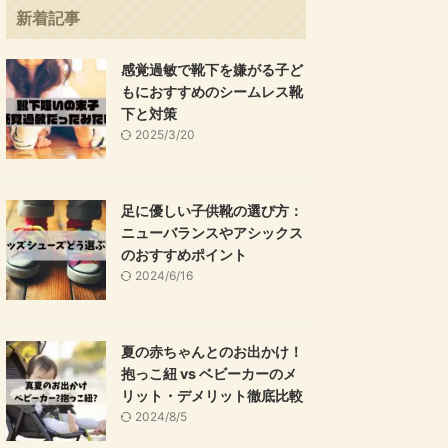
新着記事
感覚過敏で靴下を嫌がる子ど
もにおすすめのシームレス靴
下と対策
2025/3/20
足に優しい子供靴の選び方：
ニューバランスやアシックス
のおすすめポイント
2024/6/16
夏の赤ちゃんとのお出かけ！
抱っこ紐 vs ベビーカーのメ
リット・デメリット徹底比較
2024/8/5